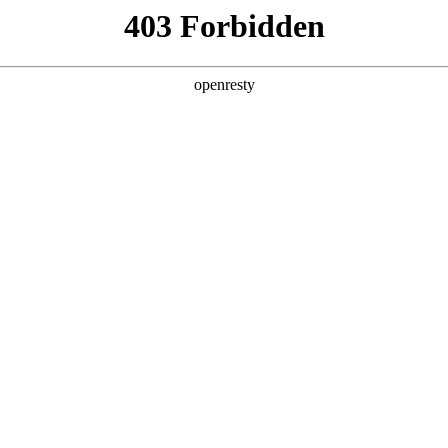
产品及服务
行业解决方案
合作伙伴
投资者关系
J9国际研云
流程机制，帮助大型制造企业将研发生产单元无缝整合至云端，实现跨地
，以基于模型的系统工程为基本方法，以构型管理为关键主线，以智能制
资，提高研发效能，提升研发能力水平，实现各组织间协同研发。
核心功能
复杂系统项目运行平台