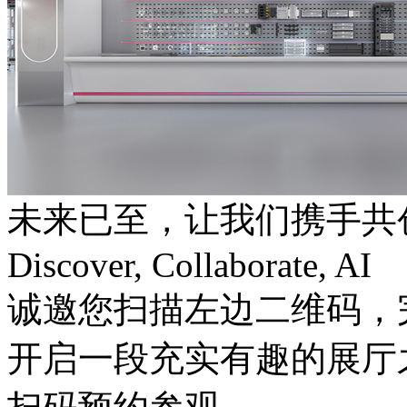
未来已至，让我们携手共
Discover, Collaborate, AI
诚邀您扫描左边二维码，
开启一段充实有趣的展厅