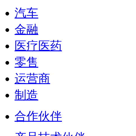
汽车
金融
医疗医药
零售
运营商
制造
合作伙伴