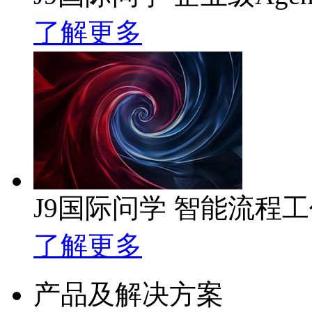
了解更多
J9国际问学 智能流程
了解更多
产品及解决方案