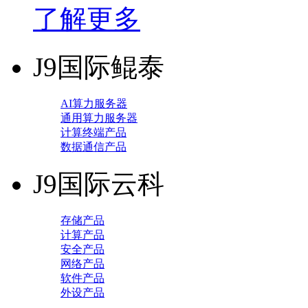
了解更多
J9国际鲲泰
AI算力服务器
通用算力服务器
计算终端产品
数据通信产品
J9国际云科
存储产品
计算产品
安全产品
网络产品
软件产品
外设产品