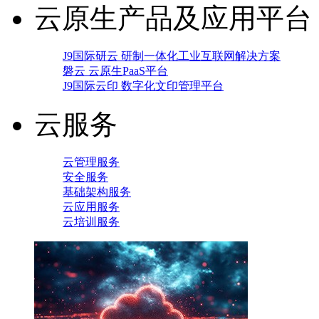
云原生产品及应用平台
J9国际研云 研制一体化工业互联网解决方案
磐云 云原生PaaS平台
J9国际云印 数字化文印管理平台
云服务
云管理服务
安全服务
基础架构服务
云应用服务
云培训服务