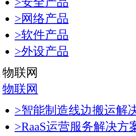
>安全产品
>网络产品
>软件产品
>外设产品
物联网
物联网
>智能制造线边搬运解
>RaaS运营服务解决方