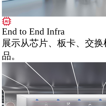
End to End Infra
展示从芯片、板卡
品。