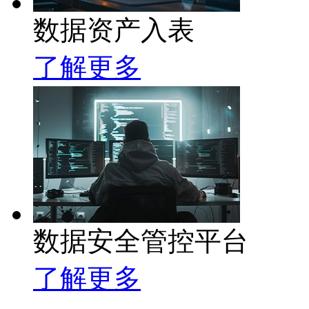
数据资产入表
了解更多
数据安全管控平台
了解更多