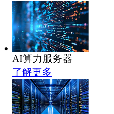
AI算力服务器
了解更多