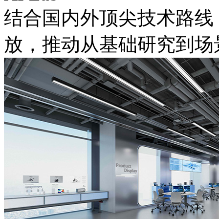
结合国内外顶尖技术路线
放，推动从基础研究