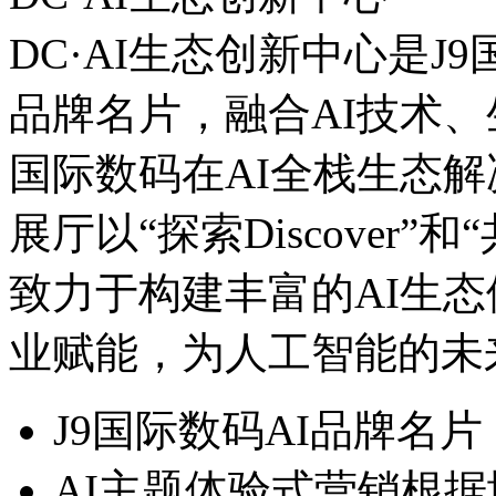
DC·AI生态创新中心是
品牌名片，融合AI技术
国际数码在AI全栈生态
展厅以“探索Discover”和“共
致力于构建丰富的AI生态体系
业赋能，为人工智能
J9国际数码AI品牌名片
AI主题体验式营销根据